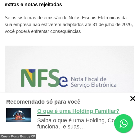
extras e notas rejeitadas
Se os sistemas de emissão de Notas Fiscais Eletrônicas da
sua empresa não estiverem adaptados até 31 de julho de 2026,
você poderá enfrentar consequências
Recomendado só para você
O que é uma Holding Familiar?
Saiba o que é uma Holding, Como
NFSe Nacional: Nota Técnica incorpora CNPJ
Dúvidas?
Entre em
funciona, e suas…
Falar com especialista
Alfanumérico e traz novas adequações para empresas
contato com nosso time!
e contadores
Cresta Posts Box by CP