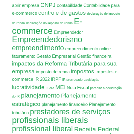
CNPJ
abrir empresa
contabilidade
Contabilidade para
controle de gastos
e-commerce
declaração de imposto
E-
de renda
declaração do imposto de renda
commerce
Empreendedor
Empreendedorismo
empreendimento
empreendimento online
faturamento
Gestão Empresarial
Gestão financeira
impactos da Reforma Tributária para sua
empresa
impostos
imposto de renda
Impostos e-
commerce
IR 2022
IRPF
IR prorrogado
Legislação
lucratividade
MEI
Nota Fiscal
Lucro
parcelar a declaração
planejamento
Planejamento
do IR
estratégico
planejamento financeiro
Planejamento
prestadores de serviços
tributário
profissionais liberais
profissional liberal
Receita Federal