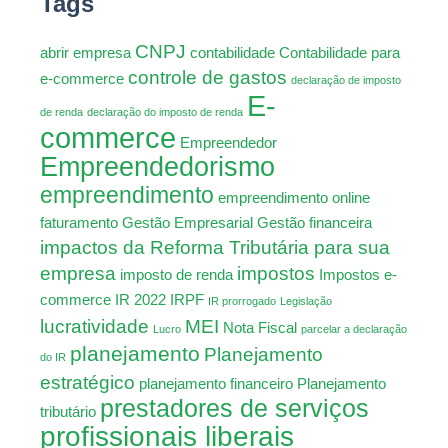
Tags
CNPJ
abrir empresa
contabilidade
Contabilidade para
controle de gastos
e-commerce
declaração de imposto
E-
de renda
declaração do imposto de renda
commerce
Empreendedor
Empreendedorismo
empreendimento
empreendimento online
faturamento
Gestão Empresarial
Gestão financeira
impactos da Reforma Tributária para sua
empresa
impostos
imposto de renda
Impostos e-
commerce
IR 2022
IRPF
IR prorrogado
Legislação
lucratividade
MEI
Nota Fiscal
Lucro
parcelar a declaração
planejamento
Planejamento
do IR
estratégico
planejamento financeiro
Planejamento
prestadores de serviços
tributário
profissionais liberais