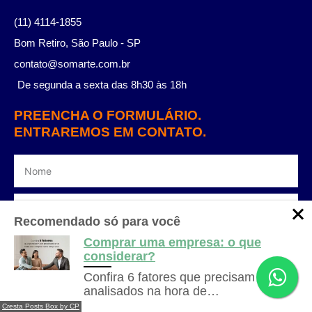
(11) 4114-1855
Bom Retiro, São Paulo - SP
contato@somarte.com.br
De segunda a sexta das 8h30 às 18h
PREENCHA O FORMULÁRIO.
ENTRAREMOS EM CONTATO.
Recomendado só para você
Comprar uma empresa: o que
considerar?
Confira 6 fatores que precisam ser
Li e concordo com a
Política de Privacidade
Dúvidas?
Entre em
Falar com especialista
analisados na hora de…
contato com nosso time!
Cresta Posts Box by CP