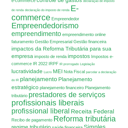
controle de gastos
e-commerce
declaração de imposto
E-
de renda
declaração do imposto de renda
commerce
Empreendedor
Empreendedorismo
empreendimento
empreendimento online
faturamento
Gestão Empresarial
Gestão financeira
impactos da Reforma Tributária para sua
empresa
impostos
imposto de renda
Impostos e-
commerce
IR 2022
IRPF
IR prorrogado
Legislação
lucratividade
MEI
Nota Fiscal
Lucro
parcelar a declaração
planejamento
Planejamento
do IR
estratégico
planejamento financeiro
Planejamento
prestadores de serviços
tributário
profissionais liberais
profissional liberal
Receita Federal
Reforma tributária
Recibo de pagamento
Simples
regime tributário
saúde financeira