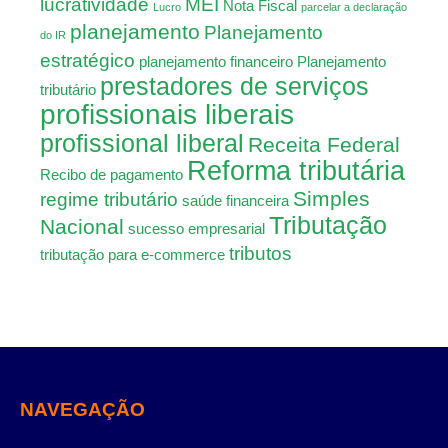
lucratividade
MEI
Nota Fiscal
Lucro
parcelar a declaração
planejamento
Planejamento
do IR
estratégico
planejamento financeiro
Planejamento
prestadores de serviços
tributário
profissionais liberais
profissional liberal
Receita Federal
Reforma tributária
Recibo de pagamento
Simples
regime tributário
saúde financeira
Tributação
Nacional
sucesso empresarial
tributos
tributação para e-commerce
NAVEGAÇÃO