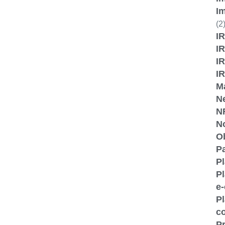
I
(2
IR
IR
I
I
M
N
N
No
O
P
P
Pl
e
Pl
c
Pr