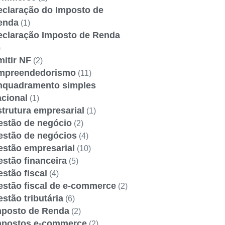
eclaração do Imposto de
enda
(1)
eclaração Imposto de Renda
)
itir NF
(2)
mpreendedorismo
(11)
nquadramento simples
acional
(1)
trutura empresarial
(1)
estão de negócio
(2)
estão de negócios
(4)
estão empresarial
(10)
stão financeira
(5)
stão fiscal
(4)
estão fiscal de e-commerce
(2)
stão tributária
(6)
mposto de Renda
(2)
mpostos e-commerce
(2)