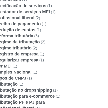
ecificação de serviços
(1)
estador de serviços MEI
(1)
ofissional liberal
(2)
ecibo de pagamento
(1)
edução de custos
(1)
forma tributária
(5)
egime de tributação
(2)
gime tributário
(2)
egistro de empresa
(1)
egularizar empresa
(1)
er MEI
(1)
imples Nacional
(1)
ipos de CNPJ
(1)
ributação
(1)
ibutação no dropshipping
(1)
ributação para e-commerce
(1)
ibutação PF e PJ para