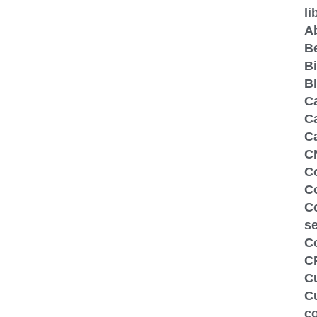
li
A
Be
Bi
B
C
Ca
C
C
C
Co
C
s
C
C
Cu
Cu
c