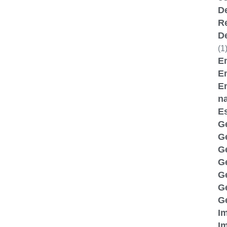
D
R
D
(1
Em
E
E
n
Es
G
G
G
Ge
Ge
G
Ge
I
I