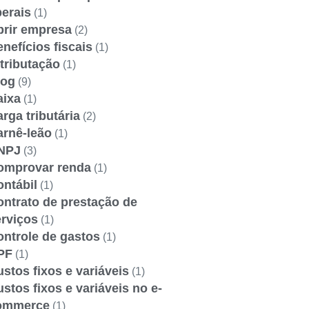
berais
(1)
brir empresa
(2)
nefícios fiscais
(1)
tributação
(1)
log
(9)
aixa
(1)
rga tributária
(2)
arnê-leão
(1)
NPJ
(3)
omprovar renda
(1)
ntábil
(1)
ontrato de prestação de
erviços
(1)
ontrole de gastos
(1)
PF
(1)
stos fixos e variáveis
(1)
stos fixos e variáveis no e-
ommerce
(1)