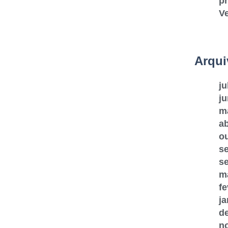
pr
V
Arqui
ju
j
m
ab
o
s
s
m
fe
ja
d
n