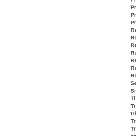
Pr
Pr
Pr
R
R
Re
R
Re
R
R
S
S
T
T
tr
T
Tr