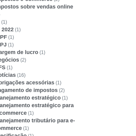
mpostos sobre vendas online
)
(1)
 2022
(1)
RPF
(1)
RPJ
(1)
argem de lucro
(1)
egócios
(2)
FS
(1)
tícias
(16)
brigações acessórias
(1)
agamento de impostos
(2)
lanejamento estratégico
(1)
anejamento estratégico para
-commerce
(1)
anejamento tributário para e-
ommerce
(1)
ecificação
(1)