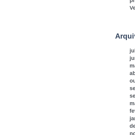
pr
V
Arqui
ju
j
m
ab
o
s
s
m
fe
ja
d
n