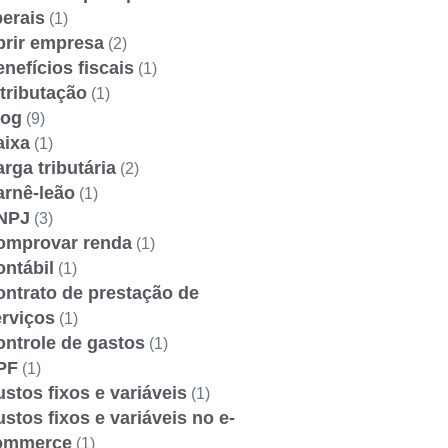
berais
(1)
brir empresa
(2)
nefícios fiscais
(1)
tributação
(1)
log
(9)
aixa
(1)
rga tributária
(2)
arnê-leão
(1)
NPJ
(3)
omprovar renda
(1)
ntábil
(1)
ontrato de prestação de
erviços
(1)
ontrole de gastos
(1)
PF
(1)
stos fixos e variáveis
(1)
stos fixos e variáveis no e-
ommerce
(1)