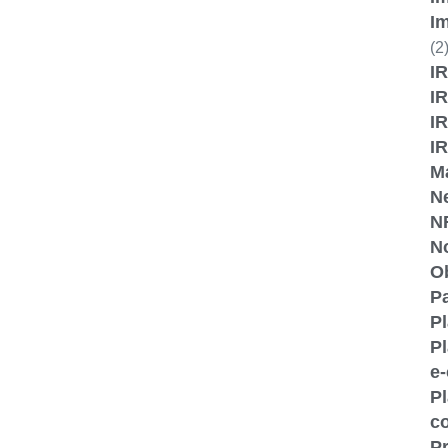
I
(2
IR
IR
I
I
M
N
N
No
O
P
P
Pl
e
Pl
c
Pr