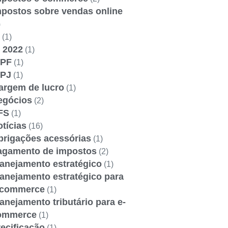
mpostos sobre vendas online
)
(1)
 2022
(1)
RPF
(1)
RPJ
(1)
argem de lucro
(1)
egócios
(2)
FS
(1)
tícias
(16)
brigações acessórias
(1)
agamento de impostos
(2)
lanejamento estratégico
(1)
anejamento estratégico para
-commerce
(1)
anejamento tributário para e-
ommerce
(1)
ecificação
(1)