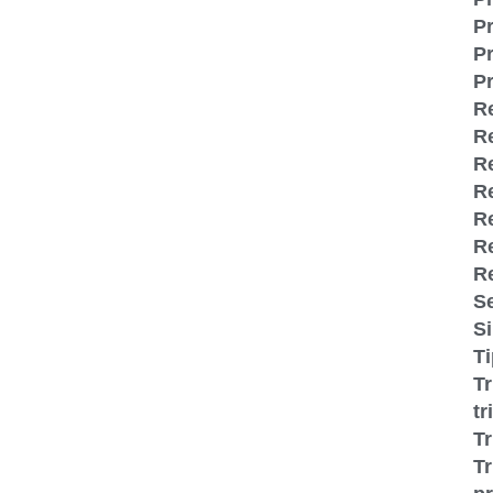
Pr
Pr
Pr
R
R
Re
R
Re
R
R
S
S
T
T
tr
T
Tr