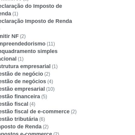
eclaração do Imposto de
enda
(1)
eclaração Imposto de Renda
)
itir NF
(2)
mpreendedorismo
(11)
nquadramento simples
acional
(1)
trutura empresarial
(1)
estão de negócio
(2)
estão de negócios
(4)
estão empresarial
(10)
stão financeira
(5)
stão fiscal
(4)
estão fiscal de e-commerce
(2)
stão tributária
(6)
mposto de Renda
(2)
mpostos e-commerce
(2)