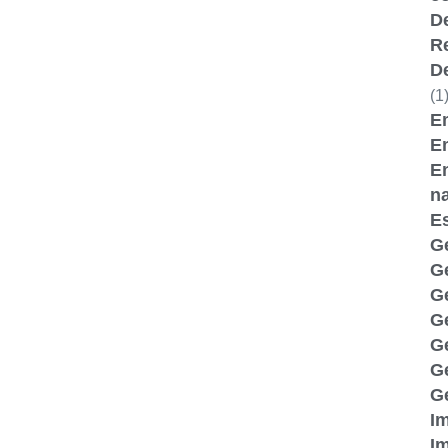
D
R
D
(1
Em
E
E
n
Es
G
G
G
Ge
Ge
G
Ge
I
I