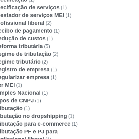
ecificação de serviços
(1)
estador de serviços MEI
(1)
ofissional liberal
(2)
ecibo de pagamento
(1)
edução de custos
(1)
forma tributária
(5)
egime de tributação
(2)
gime tributário
(2)
egistro de empresa
(1)
egularizar empresa
(1)
er MEI
(1)
imples Nacional
(1)
ipos de CNPJ
(1)
ributação
(1)
ibutação no dropshipping
(1)
ributação para e-commerce
(1)
ibutação PF e PJ para