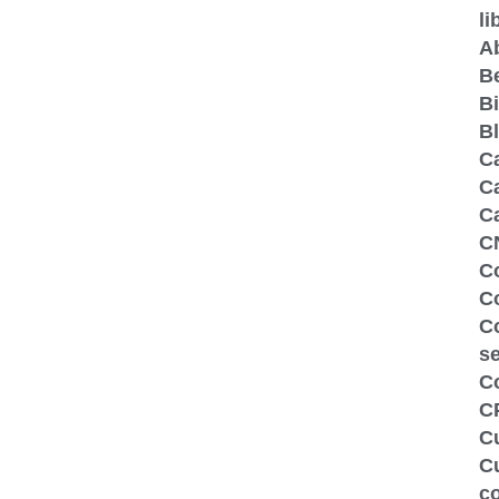
li
A
Be
Bi
B
C
Ca
C
C
C
Co
C
s
C
C
Cu
Cu
c