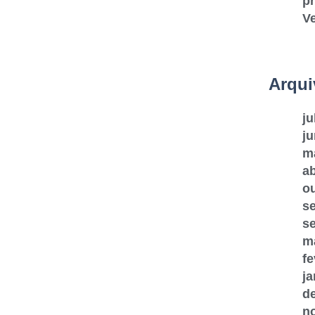
pr
V
Arqui
ju
j
m
ab
o
s
s
m
fe
ja
d
n