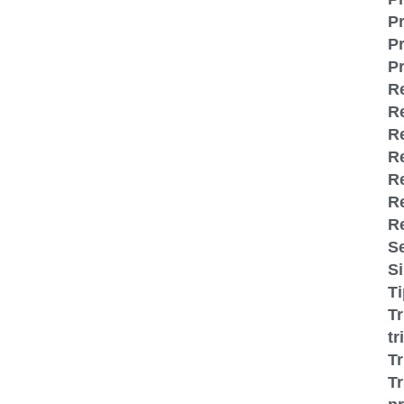
Pr
Pr
Pr
R
R
Re
R
Re
R
R
S
S
T
T
tr
T
Tr