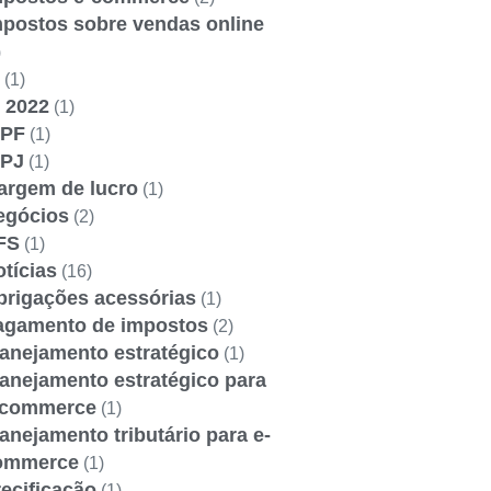
mpostos sobre vendas online
)
(1)
 2022
(1)
RPF
(1)
RPJ
(1)
argem de lucro
(1)
egócios
(2)
FS
(1)
tícias
(16)
brigações acessórias
(1)
agamento de impostos
(2)
lanejamento estratégico
(1)
anejamento estratégico para
-commerce
(1)
anejamento tributário para e-
ommerce
(1)
ecificação
(1)