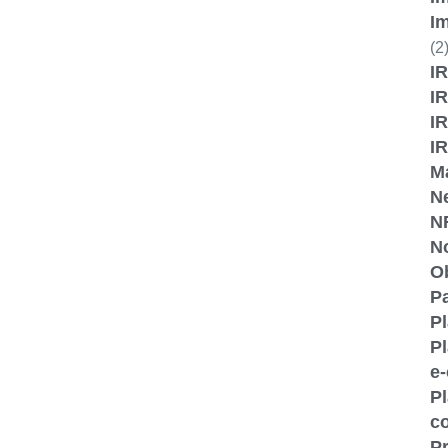
I
(2
IR
IR
I
I
M
N
N
No
O
P
P
Pl
e
Pl
c
Pr