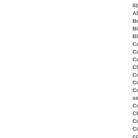
li
A
Be
Bi
B
C
Ca
C
C
C
Co
C
s
C
C
Cu
Cu
c