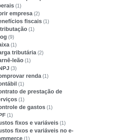
berais
(1)
brir empresa
(2)
nefícios fiscais
(1)
tributação
(1)
log
(9)
aixa
(1)
rga tributária
(2)
arnê-leão
(1)
NPJ
(3)
omprovar renda
(1)
ntábil
(1)
ontrato de prestação de
erviços
(1)
ontrole de gastos
(1)
PF
(1)
stos fixos e variáveis
(1)
stos fixos e variáveis no e-
ommerce
(1)