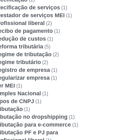
ecificação de serviços
(1)
estador de serviços MEI
(1)
ofissional liberal
(2)
ecibo de pagamento
(1)
edução de custos
(1)
forma tributária
(5)
egime de tributação
(2)
gime tributário
(2)
egistro de empresa
(1)
egularizar empresa
(1)
er MEI
(1)
imples Nacional
(1)
ipos de CNPJ
(1)
ributação
(1)
ibutação no dropshipping
(1)
ributação para e-commerce
(1)
ibutação PF e PJ para