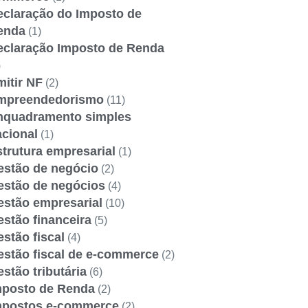
eclaração do Imposto de
enda
(1)
eclaração Imposto de Renda
)
itir NF
(2)
mpreendedorismo
(11)
nquadramento simples
acional
(1)
trutura empresarial
(1)
estão de negócio
(2)
estão de negócios
(4)
estão empresarial
(10)
stão financeira
(5)
stão fiscal
(4)
estão fiscal de e-commerce
(2)
stão tributária
(6)
mposto de Renda
(2)
mpostos e-commerce
(2)