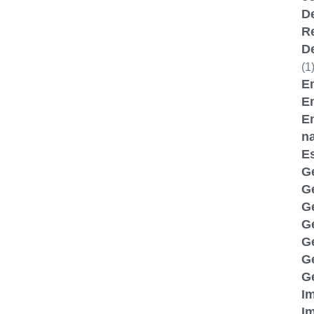
D
R
D
(1
Em
E
E
n
Es
G
G
G
Ge
Ge
G
Ge
I
I