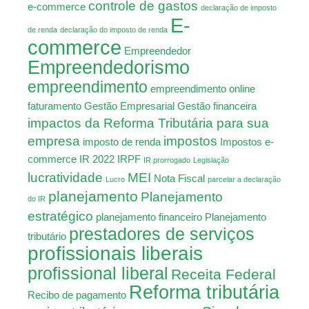
controle de gastos
e-commerce
declaração de imposto
E-
de renda
declaração do imposto de renda
commerce
Empreendedor
Empreendedorismo
empreendimento
empreendimento online
faturamento
Gestão Empresarial
Gestão financeira
impactos da Reforma Tributária para sua
empresa
impostos
imposto de renda
Impostos e-
commerce
IR 2022
IRPF
IR prorrogado
Legislação
lucratividade
MEI
Nota Fiscal
Lucro
parcelar a declaração
planejamento
Planejamento
do IR
estratégico
planejamento financeiro
Planejamento
prestadores de serviços
tributário
profissionais liberais
profissional liberal
Receita Federal
Reforma tributária
Recibo de pagamento